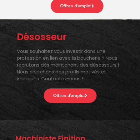
Offres d'emploi
Désosseur
Vous souhaitez vous investir dans une
profession en lien avec la boucherie ? Nous
recrutons dès maintenant des désosseurs !
Nous cherchons des profils motivés et
impliqués. Contactez-nous !
Offres d'emploi
Machiniste Finition